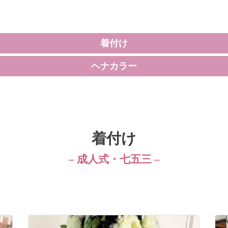
着付け
ヘナカラー
着付け
– 成人式・七五三 –