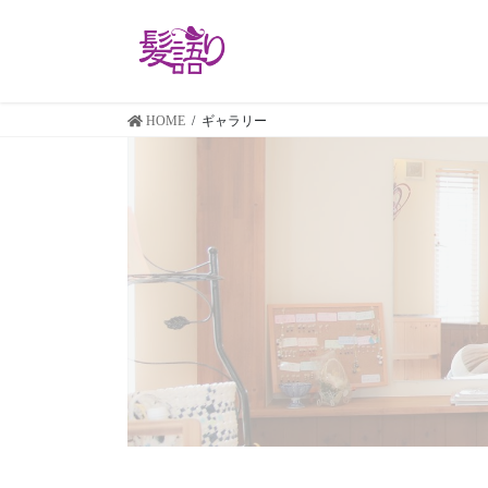
コ
ナ
ン
ビ
テ
ゲ
ン
ー
ツ
シ
HOME
ギャラリー
に
ョ
移
ン
動
に
移
動