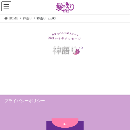
コ
ナ
ン
ビ
テ
ゲ
HOME
神語り
神語り_top03
ン
ー
ツ
シ
に
ョ
移
ン
動
に
移
動
プライバシーポリシー