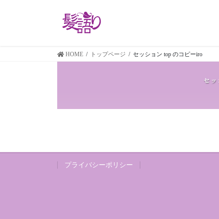
コ
ナ
ン
ビ
テ
ゲ
ン
ー
ツ
シ
HOME
トップページ
セッション top のコピーiro
に
ョ
移
ン
動
に
移
動
プライバシーポリシー