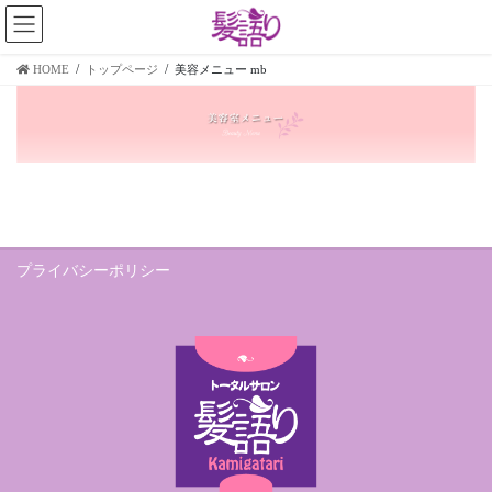
コ
ナ
ン
ビ
テ
ゲ
HOME
トップページ
美容メニュー mb
ン
ー
ツ
シ
に
ョ
移
ン
動
に
移
動
プライバシーポリシー