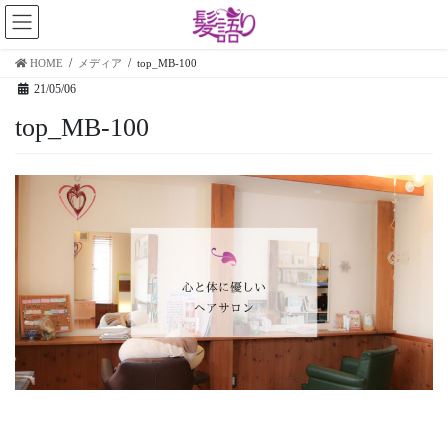
コ
ナ
ン
ビ
テ
ゲ
HOME
メディア
top_MB-100
ン
ー
21/05/06
ツ
シ
に
ョ
top_MB-100
移
ン
動
に
移
動