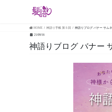
コ
ナ
ン
ビ
テ
ゲ
ン
ー
ツ
シ
HOME
神語り手帳 第５回
神語りブログ バナー サムネ
に
ョ
21/09/16
移
ン
神語りブログ バナー サ
動
に
移
動