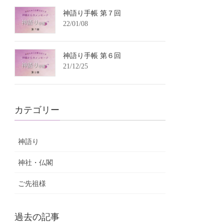
神語り手帳 第７回
22/01/08
神語り手帳 第６回
21/12/25
カテゴリー
神語り
神社・仏閣
ご先祖様
過去の記事