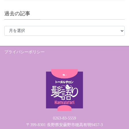
過去の記事
過
去
の
記
プライバシーポリシー
事
0263-83-5559
〒399-8301 長野県安曇野市穂高有明9457-3